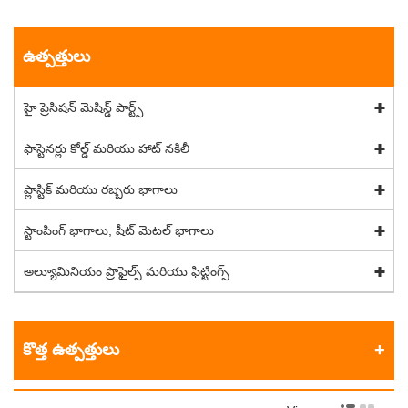
ఉత్పత్తులు
హై ప్రెసిషన్ మెషిన్డ్ పార్ట్స్
ఫాస్టెనర్లు కోల్డ్ మరియు హాట్ నకిలీ
ప్లాస్టిక్ మరియు రబ్బరు భాగాలు
స్టాంపింగ్ భాగాలు, షీట్ మెటల్ భాగాలు
అల్యూమినియం ప్రొఫైల్స్ మరియు ఫిట్టింగ్స్
కొత్త ఉత్పత్తులు