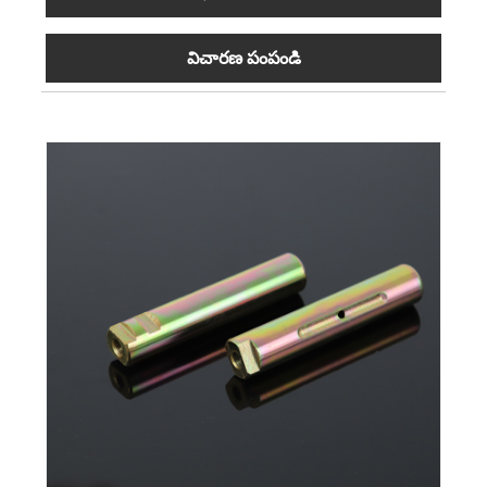
విచారణ పంపండి