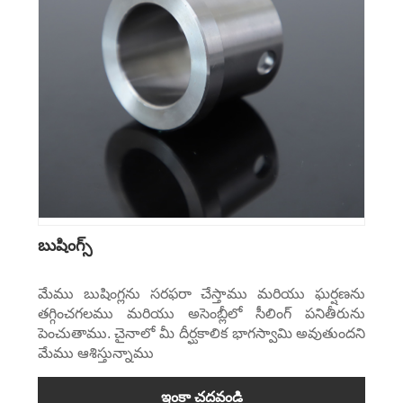
బుషింగ్స్
మేము బుషింగ్లను సరఫరా చేస్తాము మరియు ఘర్షణను
తగ్గించగలము మరియు అసెంబ్లీలో సీలింగ్ పనితీరును
పెంచుతాము. చైనాలో మీ దీర్ఘకాలిక భాగస్వామి అవుతుందని
మేము ఆశిస్తున్నాము
ఇంకా చదవండి