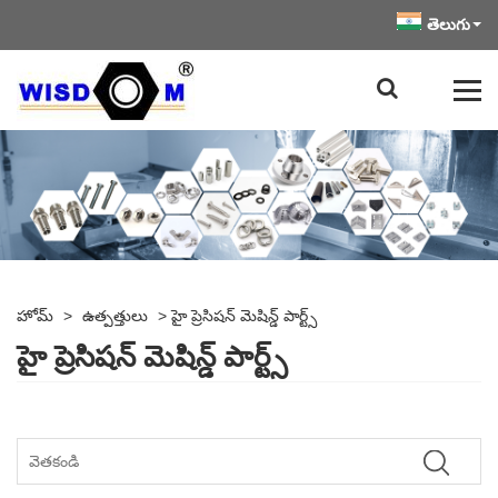
తెలుగు
హోమ్
>
ఉత్పత్తులు
>
హై ప్రెసిషన్ మెషిన్డ్ పార్ట్స్
హై ప్రెసిషన్ మెషిన్డ్ పార్ట్స్