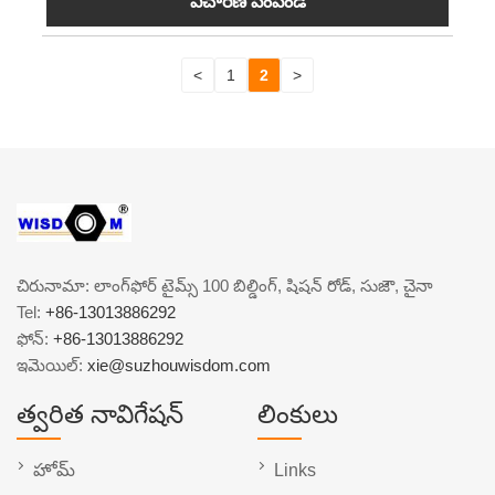
విచారణ పంపండి
<
1
2
>
చిరునామా: లాంగ్‌ఫోర్ టైమ్స్ 100 బిల్డింగ్, షిషన్ రోడ్, సుజౌ, చైనా
Tel:
+86-13013886292
ఫోన్:
+86-13013886292
ఇమెయిల్:
xie@suzhouwisdom.com
త్వరిత నావిగేషన్
లింకులు
హోమ్
Links