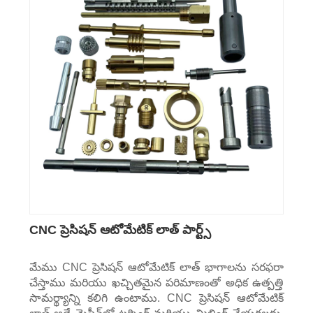
CNC ప్రెసిషన్ ఆటోమేటిక్ లాత్ పార్ట్స్
మేము CNC ప్రెసిషన్ ఆటోమేటిక్ లాత్ భాగాలను సరఫరా
చేస్తాము మరియు ఖచ్చితమైన పరిమాణంతో అధిక ఉత్పత్తి
సామర్థ్యాన్ని కలిగి ఉంటాము. CNC ప్రెసిషన్ ఆటోమేటిక్