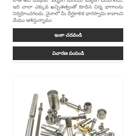
లాత్ అదే మెషీన్‌లో టర్నింగ్ మరియు మిల్లింగ్ చేయగలదు,
ఇది చాలా ఎక్కువ ఖచ్చితత్వంతో కూడిన చిన్న భాగాలను
నిర్వహించగలదు. చైనాలో మీ దీర్ఘకాలిక భాగస్వామి కావాలని
మేము ఆశిస్తున్నాము
ఇంకా చదవండి
విచారణ పంపండి