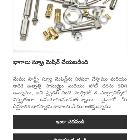
భాగాలు స్క్రూ మెషిన్ చేయబడింది
మేము పార్ట్స్ స్క్రూ మెషిన్డ్‌ను సరఫరా చేస్తాము మరియు
అధిక ఉత్పత్తి సామర్థ్యం మరియు పోటీ ధరను కలిగి
ఉన్నాము, అవి ష్నైడర్ వంటి ఎలక్ట్రికల్ & ఎలక్ట్రానిక్స్‌లో
విస్తృతంగా ఉపయోగించబడుతున్నాయి. చైనాలో మీ
దీర్ఘకాలిక భాగస్వామి కావాలని మేము ఆశిస్తున్నాము
ఇంకా చదవండి