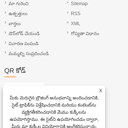
మా గురించి
Sitemap
ఉత్పత్తులు
RSS
వార్తలు
XML
డౌన్‌లోడ్ చేయండి
గోప్యతా విధానం
విచారణ పంపండి
మమ్మల్ని సంప్రదించండి
QR కోడ్
X
మీకు మెరుగైన బ్రౌజింగ్ అనుభవాన్ని అందించడానికి,
సైట్ ట్రాఫిక్‌ను విశ్లేషించడానికి మరియు కంటెంట్‌ను
వ్యక్తిగతీకరించడానికి మేము కుక్కీలను
ఉపయోగిస్తాము. ఈ సైట్‌ని ఉపయోగించడం ద్వారా,
మీరు మా కుక్కీల వినియోగానికి అంగీకరిస్తున్నారు.