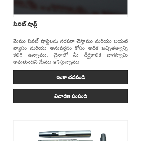
పివట్ షాఫ్ట్
మేము పివట్ షాఫ్ట్‌లను సరఫరా చేస్తాము మరియు బయటి
వ్యాసం మరియు అనువర్తనం కోసం అధిక ఖచ్చితత్వాన్ని
కలిగి ఉన్నాము. చైనాలో మీ దీర్ఘకాలిక భాగస్వామి
అవుతుందని మేము ఆశిస్తున్నాము
ఇంకా చదవండి
విచారణ పంపండి