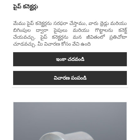
పైప్ కనెక్టర్లు
మేము పైప్ కనెక్టర్లను సరఫరా చేస్తాము, వారు థ్రెడ్లు మరియు
బిగింపుల ద్వారా పైపులు మరియు గొట్టాలను కనెక్ట్
చేయవచ్చు. పైప్ కనెక్టర్లను మన జీవితంలో ప్రతిచోటా
చూడవచ్చు. మీ విచారణ కోసం వేచి ఉంది
ఇంకా చదవండి
విచారణ పంపండి