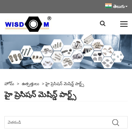
తెలుగు
హోమ్
>
ఉత్పత్తులు
>
హై ప్రెసిషన్ మెషిన్డ్ పార్ట్స్
హై ప్రెసిషన్ మెషిన్డ్ పార్ట్స్