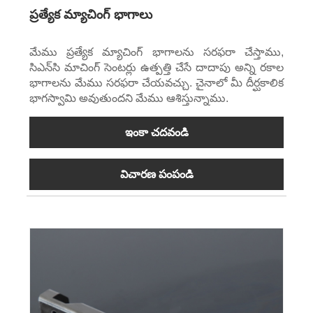
ప్రత్యేక మ్యాచింగ్ భాగాలు
మేము ప్రత్యేక మ్యాచింగ్ భాగాలను సరఫరా చేస్తాము,
సిఎన్‌సి మాచింగ్ సెంటర్లు ఉత్పత్తి చేసే దాదాపు అన్ని రకాల
భాగాలను మేము సరఫరా చేయవచ్చు. చైనాలో మీ దీర్ఘకాలిక
భాగస్వామి అవుతుందని మేము ఆశిస్తున్నాము.
ఇంకా చదవండి
విచారణ పంపండి