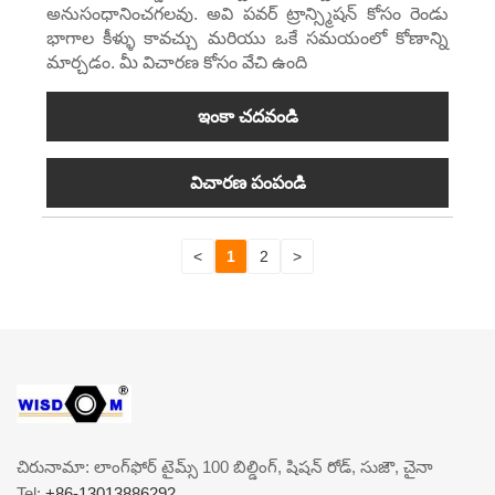
అనుసంధానించగలవు. అవి పవర్ ట్రాన్స్మిషన్ కోసం రెండు
భాగాల కీళ్ళు కావచ్చు మరియు ఒకే సమయంలో కోణాన్ని
మార్చడం. మీ విచారణ కోసం వేచి ఉంది
ఇంకా చదవండి
విచారణ పంపండి
<
1
2
>
చిరునామా: లాంగ్‌ఫోర్ టైమ్స్ 100 బిల్డింగ్, షిషన్ రోడ్, సుజౌ, చైనా
Tel:
+86-13013886292