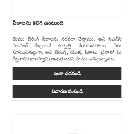
పీఠాలను కలిగి ఉంటుంది
మేము బేరింగ్ పీఠాలను సరఫరా చేస్తాము, అవి సిఎన్‌సి
మాచింగ్ కేంద్రాలచే ఉత్పత్తి చేయబడతాయి. పేరు
సూచించినట్లుగా, అవి బేరింగ్స్ యొక్క పీఠాలు. చైనాలో మీ
దీర్ఘకాలిక భాగస్వామి అవుతుందని మేము ఆశిస్తున్నాము.
ఇంకా చదవండి
విచారణ పంపండి