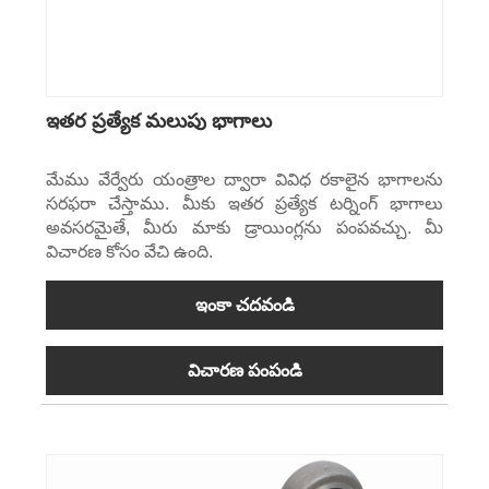
ఇతర ప్రత్యేక మలుపు భాగాలు
మేము వేర్వేరు యంత్రాల ద్వారా వివిధ రకాలైన భాగాలను
సరఫరా చేస్తాము. మీకు ఇతర ప్రత్యేక టర్నింగ్ భాగాలు
అవసరమైతే, మీరు మాకు డ్రాయింగ్లను పంపవచ్చు. మీ
విచారణ కోసం వేచి ఉంది.
ఇంకా చదవండి
విచారణ పంపండి