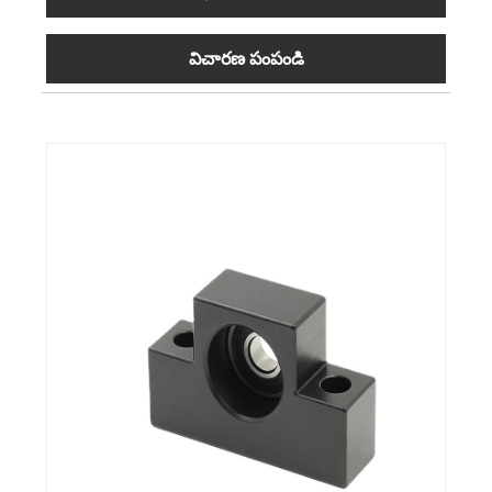
విచారణ పంపండి