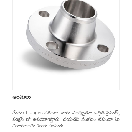
అంచులు
మేము Flanges సరఫరా, వారు ఎల్లప్పుడూ ఒత్తిడి పైపింగ్స్
కనెక్షన్ లో ఉపయోగిస్తారు. దయచేసి సంకోచం లేకుండా మీ
విచారణలను మాకు పంపండి.