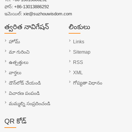
ఫోన్:
+86-13013886292
ఇమెయిల్:
xie@suzhouwisdom.com
త్వరిత నావిగేషన్
లింకులు
హోమ్
Links
మా గురించి
Sitemap
ఉత్పత్తులు
RSS
వార్తలు
XML
డౌన్‌లోడ్ చేయండి
గోప్యతా విధానం
విచారణ పంపండి
మమ్మల్ని సంప్రదించండి
QR కోడ్