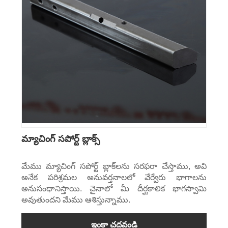
మ్యాచింగ్ సపోర్ట్ బ్లాక్స్
మేము మ్యాచింగ్ సపోర్ట్ బ్లాక్‌లను సరఫరా చేస్తాము, అవి
అనేక పరిశ్రమల అనువర్తనాలలో వేర్వేరు భాగాలను
అనుసంధానిస్తాయి. చైనాలో మీ దీర్ఘకాలిక భాగస్వామి
అవుతుందని మేము ఆశిస్తున్నాము.
ఇంకా చదవండి