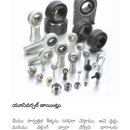
యూనివర్సల్ జాయింట్లు
మేము సార్వత్రిక కీళ్ళను సరఫరా చేస్తాము, అవి థ్రెడ్లు
మరియు వెల్డింగ్ ద్వారా వేర్వేరు భాగాలను