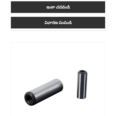
ఇంకా చదవండి
విచారణ పంపండి