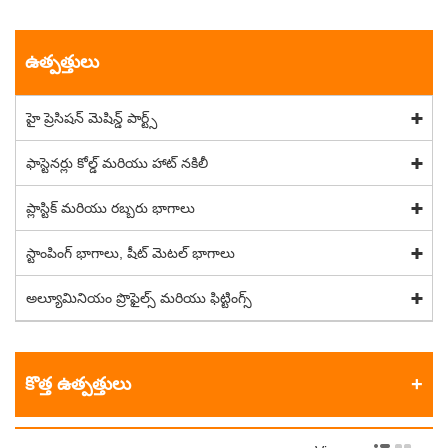
ఉత్పత్తులు
హై ప్రెసిషన్ మెషిన్డ్ పార్ట్స్
ఫాస్టెనర్లు కోల్డ్ మరియు హాట్ నకిలీ
ప్లాస్టిక్ మరియు రబ్బరు భాగాలు
స్టాంపింగ్ భాగాలు, షీట్ మెటల్ భాగాలు
అల్యూమినియం ప్రొఫైల్స్ మరియు ఫిట్టింగ్స్
కొత్త ఉత్పత్తులు