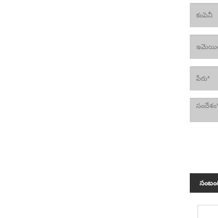
సంబంధ