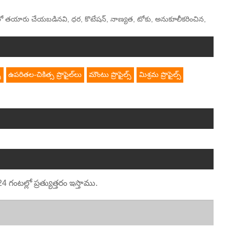
లో, చైనాలో తయారు చేయబడినవి, ధర, కొటేషన్, నాణ్యత, టోకు, అనుకూలీకరించిన,
్
ఉపరితల-చికిత్స ప్రొఫైల్‌లు
మౌంటు ప్రొఫైల్స్
మిశ్రమ ప్రొఫైల్స్
ంటల్లో ప్రత్యుత్తరం ఇస్తాము.