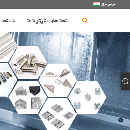
తెలుగు
 పంపండి
మమ్మల్ని సంప్రదించండి