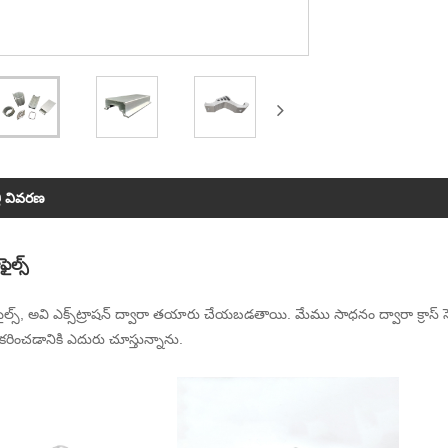
తి వివరణ
ొఫైల్స్
్రొఫైల్స్, అవి ఎక్స్‌ట్రాషన్ ద్వారా తయారు చేయబడతాయి. మేము సాధనం ద్వారా క్రాస్ 
ించడానికి ఎదురు చూస్తున్నాను.