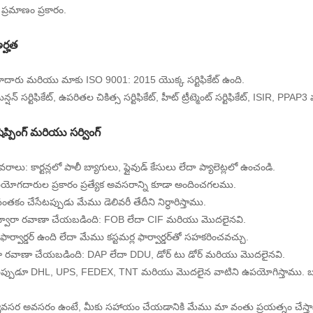
్రమాణం ప్రకారం.
అర్హత
దారు మరియు మాకు ISO 9001: 2015 యొక్క సర్టిఫికేట్ ఉంది.
్షన్ సర్టిఫికేట్, ఉపరితల చికిత్స సర్టిఫికేట్, హీట్ ట్రీట్మెంట్ సర్టిఫికేట్, ISI
షిప్పింగ్ మరియు సర్వింగ్
వివరాలు: కార్టన్లలో పాలీ బ్యాగులు, ప్లైవుడ్ కేసులు లేదా ప్యాలెట్లలో ఉంచండి.
ియోగదారుల ప్రకారం ప్రత్యేక అవసరాన్ని కూడా అందించగలము.
 సంతకం చేసేటప్పుడు మేము డెలివరీ తేదీని నిర్ధారిస్తాము.
ద్వారా రవాణా చేయబడింది: FOB లేదా CIF మరియు మొదలైనవి.
ర్వార్డర్ ఉంది లేదా మేము కస్టమర్ల ఫార్వార్డర్‌తో సహకరించవచ్చు.
ారా రవాణా చేయబడింది: DAP లేదా DDU, డోర్ టు డోర్ మరియు మొదలైనవి.
లప్పుడూ DHL, UPS, FEDEX, TNT మరియు మొదలైన వాటిని ఉపయోగిస్తాము. బరువు 
యవసర అవసరం ఉంటే, మీకు సహాయం చేయడానికి మేము మా వంతు ప్రయత్నం చేస్త