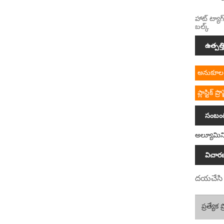
హాట్ ట్యా
బల్క్
ఉత్పత్త
అనుకూల ప్
ప్లాస్టిక్ ప్ర
సంబంధ
అల్యూమిని
విచార
దయచేసి ద