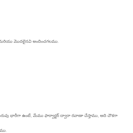
R, PPAP3 మరియు మొదలైనవి అందించగలము.
భారీగా ఉంటే, మేము ఫార్వార్డర్ ద్వారా రవాణా చేస్తాము, అది చౌకగా
ాము.