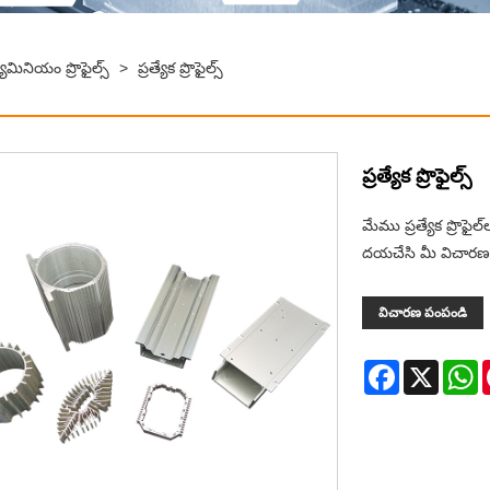
మినియం ప్రొఫైల్స్
>
ప్రత్యేక ప్రొఫైల్స్
ప్రత్యేక ప్రొఫైల్స్
మేము ప్రత్యేక ప్రొఫై
దయచేసి మీ విచారణ
విచారణ పంపండి
Facebook
X
W