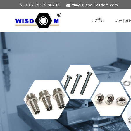
+86-13013886292
xie@suzhouwisdom.com
హోమ్
మా గురి