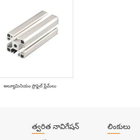
అల్యూమినియం ప్రొఫైల్ ఫ్రేమ్‌లు
త్వరిత నావిగేషన్
లింకులు