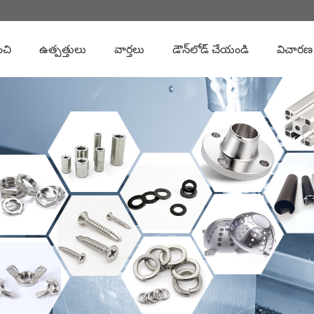
ంచి
ఉత్పత్తులు
వార్తలు
డౌన్‌లోడ్ చేయండి
విచారణ