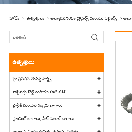
హోమ్
>
ఉత్పత్తులు
>
అల్యూమినియం ప్రొఫైల్స్ మరియు ఫిట్టింగ్స్
>
అల్యూ
ఉత్పత్తులు
హై ప్రెసిషన్ మెషిన్డ్ పార్ట్స్
ఫాస్టెనర్లు కోల్డ్ మరియు హాట్ నకిలీ
ప్లాస్టిక్ మరియు రబ్బరు భాగాలు
స్టాంపింగ్ భాగాలు, షీట్ మెటల్ భాగాలు
అల్యూమినియం ప్రొఫైల్స్ మరియు ఫిట్టింగ్స్