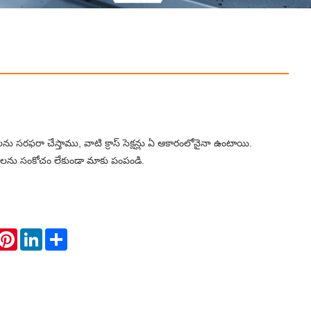
ల్‌లను సరఫరా చేస్తాము, వాటి క్రాస్ సెక్షన్లు ఏ ఆకారంలోనైనా ఉంటాయి.
లను సంకోచం లేకుండా మాకు పంపండి.
hatsApp
Pinterest
LinkedIn
Share