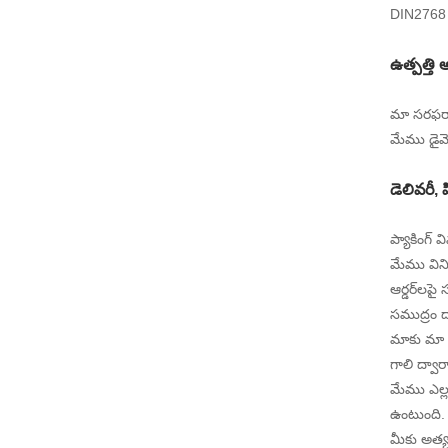
DIN2768 ప
ఉత్పత్తి 
మా సరఫరా
మేము డైమెన
డెలివరీ, 
ప్యాకింగ్ 
మేము విన
ఆర్డర్‌లపై
సముద్రం 
మాకు మా ఫా
గాలి ద్వ
మేము ఎల్
ఉంటుంది.
మీకు అత్