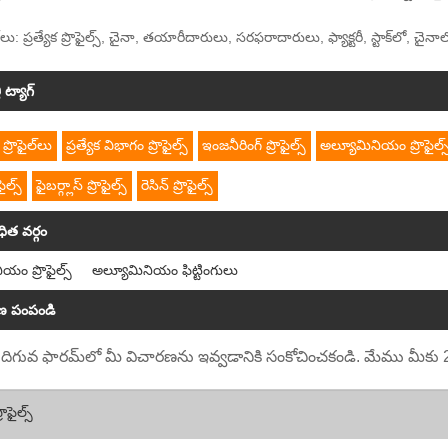
గ్‌లు: ప్రత్యేక ప్రొఫైల్స్, చైనా, తయారీదారులు, సరఫరాదారులు, ఫ్యాక్టరీ, స్టాక్‌
ి ట్యాగ్
రొఫైల్‌లు
ప్రత్యేక విభాగం ప్రొఫైల్స్
ఇంజనీరింగ్ ప్రొఫైల్స్
అల్యూమినియం ప్రొఫైల్స
ొఫైల్స్
ఫైబర్గ్లాస్ ప్రొఫైల్స్
రెసిన్ ప్రొఫైల్స్
ిత వర్గం
యం ప్రొఫైల్స్
అల్యూమినియం ఫిట్టింగులు
ణ పంపండి
ిగువ ఫారమ్‌లో మీ విచారణను ఇవ్వడానికి సంకోచించకండి. మేము మీకు 24 గ