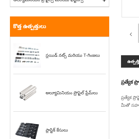
కొత్త ఉత్పత్తులు
స్లయిడ్ నట్స్ మరియు T-గింజలు
ఉత్పత్
ప్రత్యేక ప్ర
అల్యూమినియం ప్రొఫైల్ ఫ్రేమ్‌లు
ప్రత్యేక ప
మీతో సహకర
ప్లాస్టిక్ కేసులు