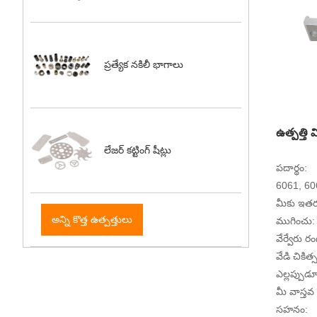
ప్రత్యేక నకిలీ భాగాలు
ఉత్పత్తి
లేజర్ కట్టింగ్ షీట్లు
పదార్థం:
6061, 60
మీకు ఇతర
అన్ని కొత్త ఉత్పత్తులు
ముగించు:
వేర్వేరు ర
వేడి చికిత్
ఎల్లప్పుడూ
మీ వాస్త
సహనం: