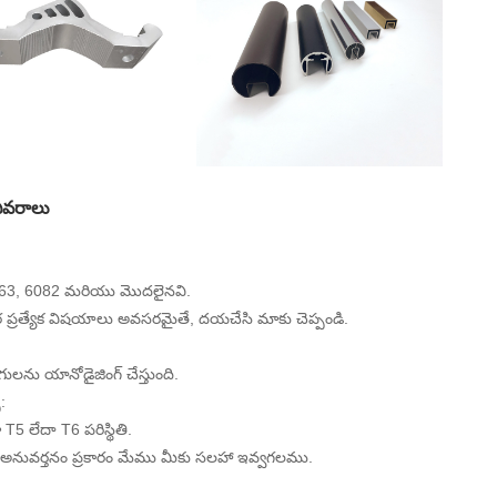
 వివరాలు
63, 6082 మరియు మొదలైనవి.
 ప్రత్యేక విషయాలు అవసరమైతే, దయచేసి మాకు చెప్పండి.
ంగులను యానోడైజింగ్ చేస్తుంది.
స:
 T5 లేదా T6 పరిస్థితి.
వ అనువర్తనం ప్రకారం మేము మీకు సలహా ఇవ్వగలము.